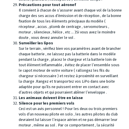
Précautions pour tout aéronef
Il convient à chacun de s’assurer avant chaque vol de la bonne
charge des ses accus d’émission et de réception , de la bonne
fixation de tous les éléments principaux du modèle (
récepteur , accus , plomb de centrage , servomoteurs ,
moteur , silencieux , hélice , etc … )Si vous avez le moindre
doute , vous devez annuler le vol .
Surveiller les lipos
Sur le terrain , vérifiez bien vos paramètres avant de brancher
chaque batterie , ne laissez pas la batterie dans le modèle
pendant la charge , placez le chargeur et la batterie loin de
tout élément inflammable , évitez de placer l’ensemble sous
le capot moteur de votre voiture ( rallongez les fils du
chargeur si nécessaire ) et restez à proximité en surveillant
la charge .Rangez et transportez vos LiPo dans une boite
adaptée pour qu’ils ne puissent entrer en contact avec
d’autres objets et qui pourraient abîmer l’enveloppe .
Les animaux doivent être en laisse
Silence pour les premiers vols
Ceci est un avis personnel ! Pour les deux ou trois premiers
vols d’un nouveau pilote en solo , les autres pilotes du club
devraient lui laisser l’espace aérien et ne pas démarrer leur
moteur , même au sol . Par ce comportement , la sécurité