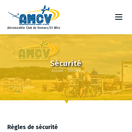
A
l
l
e
Aéromodèle Club de Vemars/St Witz
r
a
u
c
o
Sécurité
n
Accueil
>
Sécurité
t
e
n
u
Règles de sécurité