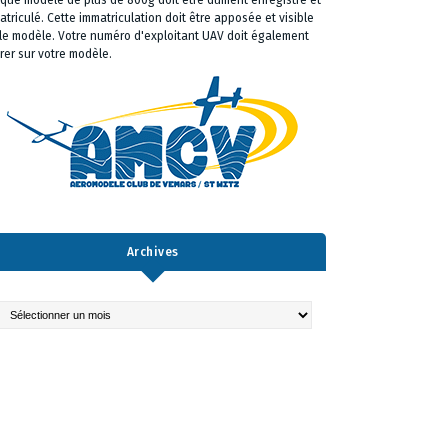
que modèle de plus de 800g doit être dûment enregistré et
atriculé. Cette immatriculation doit être apposée et visible
 le modèle. Votre numéro d'exploitant UAV doit également
urer sur votre modèle.
Archives
chives