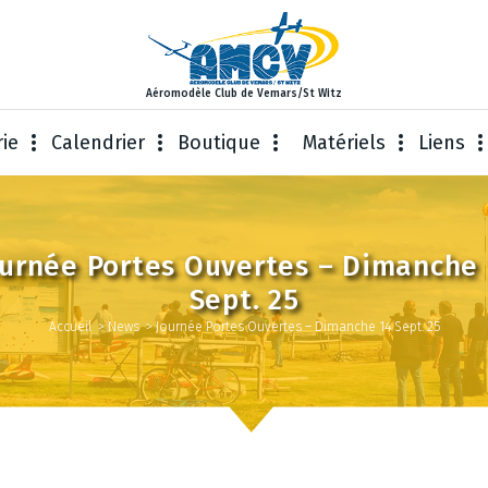
Aéromodèle Club de Vemars/St Witz
rie
Calendrier
Boutique
Matériels
Liens
urnée Portes Ouvertes – Dimanche
Sept. 25
Accueil
>
News
>
Journée Portes Ouvertes – Dimanche 14 Sept. 25