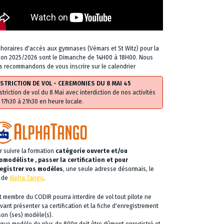
 horaires d'accès aux gymnases (Vémars et St Witz) pour la
son 2025/2026 sont le Dimanche de 14H00 à 18H00. Nous
s recommandons de vous inscrire sur le calendrier
STRICTION DE VOL - CEREMONIES DU 8 MAI 45
striction de vol du 8 Mai avec interdiction de nos activités
 17h30 à 21h30 en heure locale.
r suivre la formation
catégorie ouverte et/ou
omodéliste , passer la certification et pour
egistrer vos modèles
, une seule adresse désormais, le
e de
Alpha Tango
.
t membre du CODIR pourra interdire de vol tout pilote ne
vant présenter sa certification et la fiche d'enregistrement
son (ses) modèle(s).