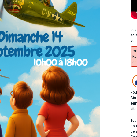
Les
sai
vou
RE
Re
de
Pou
Aér
enr
sit
Tou
pou
de 