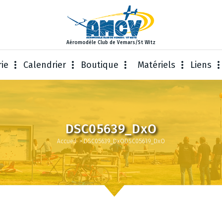
Aéromodèle Club de Vemars/St Witz
rie
Calendrier
Boutique
Matériels
Liens
DSC05639_DxO
Accueil
>
DSC05639_DxO
DSC05639_DxO