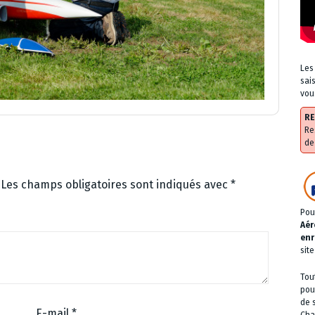
Les
sai
vou
RE
Re
de
Les champs obligatoires sont indiqués avec
*
Pou
Aér
enr
sit
Tou
pou
de 
E-mail
*