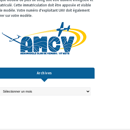
que modèle de plus de 800g doit être dûment enregistré et
atriculé. Cette immatriculation doit être apposée et visible
 le modèle. Votre numéro d'exploitant UAV doit également
urer sur votre modèle.
Archives
chives