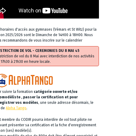
 horaires d'accès aux gymnases (Vémars et St Witz) pour la
son 2025/2026 sont le Dimanche de 14H00 à 18H00. Nous
s recommandons de vous inscrire sur le calendrier
STRICTION DE VOL - CEREMONIES DU 8 MAI 45
striction de vol du 8 Mai avec interdiction de nos activités
 17h30 à 21h30 en heure locale.
r suivre la formation
catégorie ouverte et/ou
omodéliste , passer la certification et pour
egistrer vos modèles
, une seule adresse désormais, le
e de
Alpha Tango
.
t membre du CODIR pourra interdire de vol tout pilote ne
vant présenter sa certification et la fiche d'enregistrement
son (ses) modèle(s).