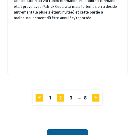
Une initiation au vol radiocommandé en double-commandes
était prévu avec Patrick Cesarato mais le temps en a décidé
autrement (la pluie s’étant invitée) et cette partie a
malheureusement dû être annulée/reportée.
…
1
2
3
8